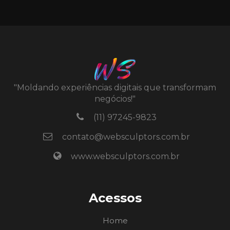
"Moldando experiências digitais que transformam
negócios!"
(11) 97245-9823
contato@websculptors.com.br
www.websculptors.com.br
Acessos
Home